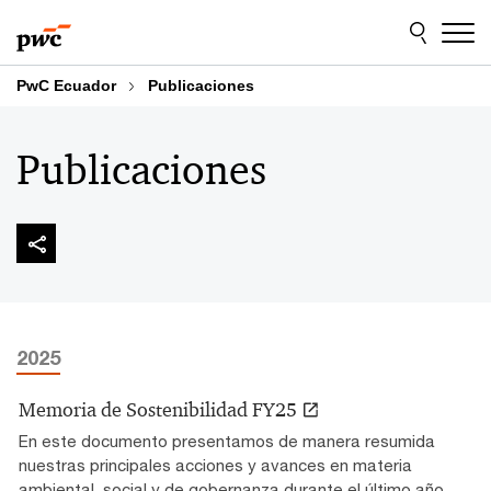
Skip
Skip
to
to
content
footer
PwC Ecuador
Publicaciones
Publicaciones
2025
Memoria de Sostenibilidad FY25
En este documento presentamos de manera resumida
nuestras principales acciones y avances en materia
ambiental, social y de gobernanza durante el último año.