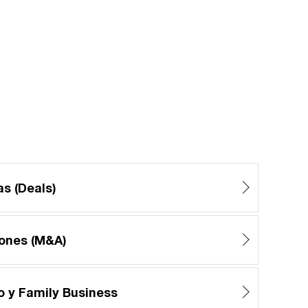
s (Deals)
iones (M&A)
o y Family Business