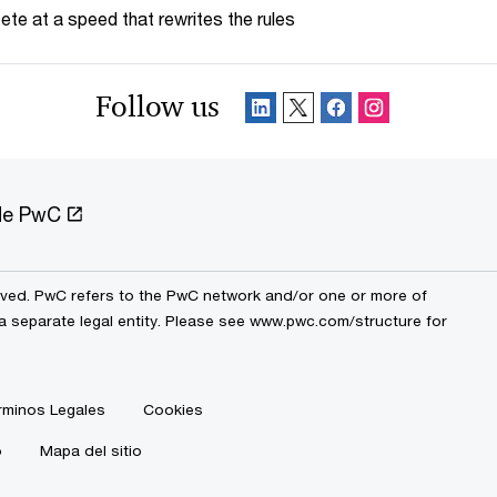
te at a speed that rewrites the rules
Follow us
 de PwC
erved. PwC refers to the PwC network and/or one or more of
a separate legal entity. Please see
www.pwc.com/structure
for
rminos Legales
Cookies
o
Mapa del sitio