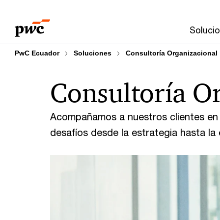
Skip
Skip
to
to
Soluci
content
footer
PwC Ecuador
Soluciones
Consultoría Organizacional
Consultoría O
Acompañamos a nuestros clientes en e
desafíos desde la estrategia hasta la 