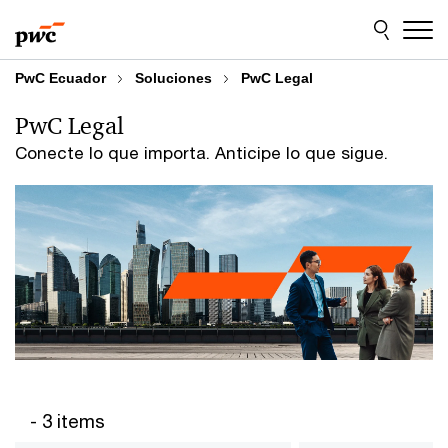
Skip
Skip
to
to
content
footer
PwC Ecuador
Soluciones
PwC Legal
PwC Legal
Conecte lo que importa. Anticipe lo que sigue.
- 3 items