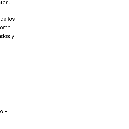
ctos.
 de los
 como
ados y
o –