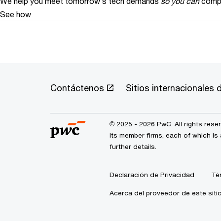
We help you meet tomorrow’s tech demands
so you can
compe
See how
Contáctenos
Sitios internacionales
© 2025 - 2026 PwC. All rights res
its member firms, each of which is 
further details.
Declaración de Privacidad
Té
Acerca del proveedor de este siti