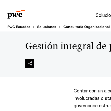
Skip
Skip
to
to
Soluci
content
footer
PwC Ecuador
Soluciones
Consultoría Organizacional
Gestión integral de
Contar con un alc
involucradas o st
governance estruc