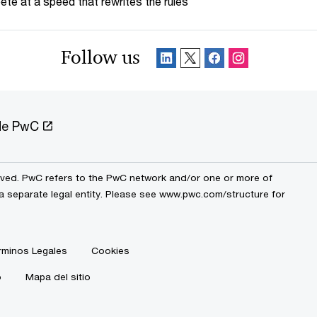
te at a speed that rewrites the rules
Follow us
 de PwC
erved. PwC refers to the PwC network and/or one or more of
a separate legal entity. Please see
www.pwc.com/structure
for
rminos Legales
Cookies
o
Mapa del sitio